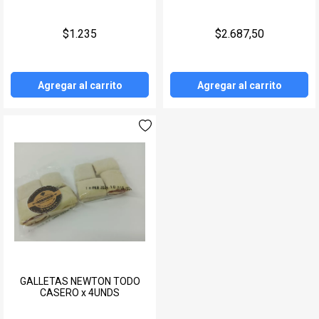
Turquia
$1.235
$2.687,50
España
Escocia
Agregar al carrito
Agregar al carrito
Belgica
Italia
Korea
Bolivia
USA
Venezuela
GALLETAS NEWTON TODO
CASERO x 4UNDS
Francia